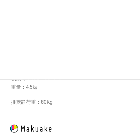
サイズ
使用時：615×615×860
収納時：125×125×710
重量：4.5㎏
推奨静荷重：80Kg